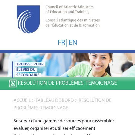
FR
|
EN
TROUSSE POUR
ÉLÈVES DU
SECONDAIRE
RÉSOLUTION DE PROBLÈMES:
TÉMOIGNAGE
ACCUEIL
>
TABLEAU DE BORD
>
RÉSOLUTION DE
PROBLÈMES: TÉMOIGNAGE
Se servir d’une gamme de sources pour rassembler,
évaluer, organiser et utiliser efficacement