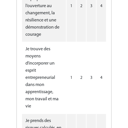
l’ouverture au
1
2
3
4
changement, la
résilience et une
démonstration de
courage
Je trouve des
moyens
d’incorporer un
esprit
entrepreneurial
1
2
3
4
dans mon
apprentissage,
mon travail et ma
vie
Je prends des